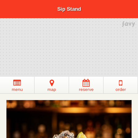
Sip Stand
menu
map
reserve
order