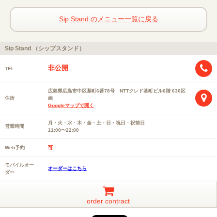
Sip Stand のメニュー一覧に戻る
Sip Stand （シップスタンド）
非公開
TEL
広島県広島市中区基町6番78号 NTTクレド基町ビル6階 630区
住所
画
Googleマップで開く
月・火・水・木・金・土・日・祝日・祝前日
営業時間
11:00〜22:00
Web予約
可
モバイルオー
オーダーはこちら
ダー
order contract