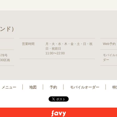
スタンド）
営業時間
月・火・水・木・金・土・日・祝
Web予約
日・祝前日
11:00〜22:00
モバイル
番78号
ダー
30区画
メニュー
地図
予約
モバイルオーダー
特