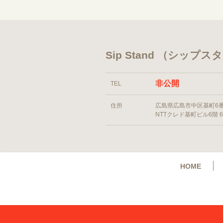
Sip Stand （シップ
非公開
TEL
住所
広島県広島市中区基町6
NTTクレド基町ビル6階 6
HOME