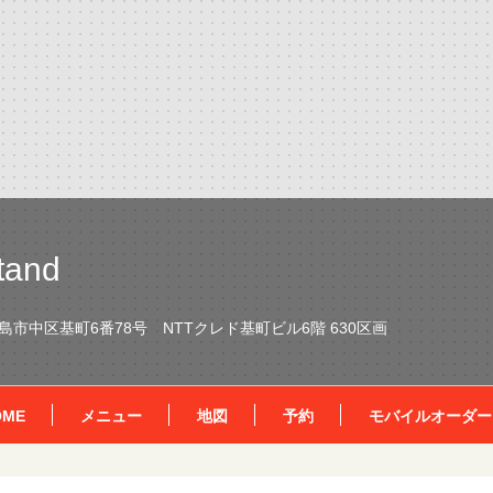
tand
市中区基町6番78号 NTTクレド基町ビル6階 630区画
OME
メニュー
地図
予約
モバイルオーダー